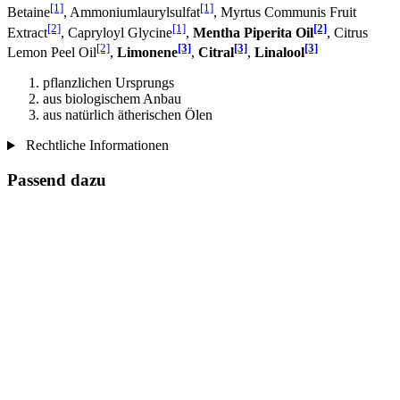
[1]
[1]
Betaine
, Ammoniumlaurylsulfat
, Myrtus Communis Fruit
[2]
[1]
[2]
Extract
, Capryloyl Glycine
,
Mentha Piperita Oil
, Citrus
[2]
[3]
[3]
[3]
Lemon Peel Oil
,
Limonene
,
Citral
,
Linalool
pflanzlichen Ursprungs
aus biologischem Anbau
aus natürlich ätherischen Ölen
Rechtliche Informationen
Passend dazu