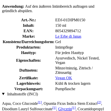
Anwendung:
Auf den äußeren Intimbereich auftragen und
gründlich abspülen.
Art.-Nr.:
EDJ-01DIPM0150
Inhalt:
150 ml
EAN:
8054329894712
Marke:
Le Erbe di Janas
Konsistenz/Darreichungsform:
Gel
Produktarten:
Intimpflege
Hauttyp:
Für jeden Hauttyp
Ayurvedisch, Nickel Tested,
Eigenschaften:
Vegan
Minze/minzig, Zitrisch /
Duftnoten:
Zitrusartig
Zertifikate:
Vegan OK
Lagerhinweis:
Kühl & trocken lagern
Verpackungsart:
Pumpflasche
Inhaltsstoffe (INCI)
[1]
[2]
Aqua, Coco Glucoside
, Opuntia Ficus Indica Stem Extract
,
[1]
[1]
Disodium Lauryl Sulfosuccinate
,
Glycerin
, Cocamidopropyl