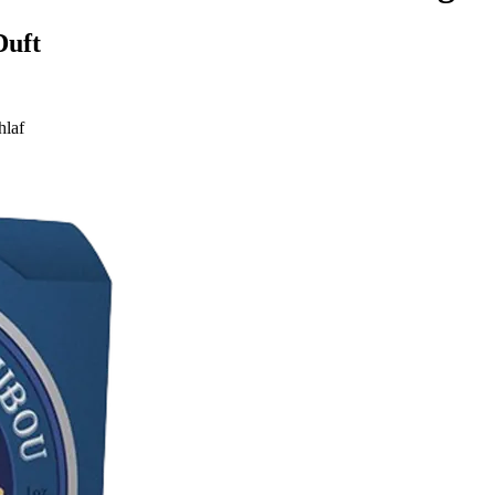
Duft
laf