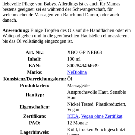
liebevolle Pflege von Babys. Allerdings ist es auch für Mamas
bestens geeignet: sei es während der Schwangerschaft, für
weichmachende Massagen von Bauch und Damm, oder auch
danach.
Anwendung:
Einige Tropfen des Öls auf die Handflächen oder ein
Wattepad geben und in die gewünschten Hautstellen einmassieren,
bis das Öl vollständig eingezogen ist.
Art.-Nr.:
XBO-GP-NEB63
Inhalt:
100 ml
EAN:
8002849494639
Marke:
NeBiolina
Konsistenz/Darreichungsform:
Öl
Produktarten:
Massageöle
Anspruchsvolle Haut, Sensible
Hauttyp:
Haut
Nickel Tested, Plastikreduziert,
Eigenschaften:
Vegan
Zertifikate:
ICEA
,
Vegan ohne Zertifikat
PAO:
12 Monate
Kühl, trocken & lichtgeschützt
Lagerhinweis:
lagern