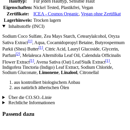
Hauttyp:
Für jeden Hauttyp, Sensible Haut
Eigenschaften:
Nickel Tested, Plastikfrei, Vegan
Zertifikate:
ICEA - Cosmos Organic
,
Vegan ohne Zertifikat
Lagerhinweis:
Trocken lagern
Inhaltsstoffe (INCI)
Sodium Coco­ Sulfate, Zea Mays Starch, Cetearylalcohol, Oryza
[1]
Sativa Extract
, Aqua, Cocamidopropyl Betaine, Butyrospermum
[1]
Parkii (Shea) Butter
, Citric Acid, Lauryl Glucoside, Glycerin,
[2]
Parfum
, Melaleuca Alternifolia Leaf Oil, Calendula Officinalis
[1]
[1]
Flower Extract
, Avena Sativa (Oat) Leaf/Stalk Extract
,
Indigofera Tinctoria (Indigo) Leaf Extract, Sodium Chloride,
Sodium Gluconate,
Limonene
,
Linalool
, Citronellal
aus kontrolliert biologischem Anbau
aus natürlich ätherischen Ölen
Über die CO.SO.-Linie
Rechtliche Informationen
Passend dazu