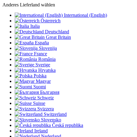
Anderes Lieferland wählen
International (English)
Österreich
Italia
Deutschland
Great Britain
España
Slovenija
France
România
Sverige
Hrvatska
Polska
Magyar
Suomi
България
Schweiz
Suisse
Svizzera
Switzerland
Slovensko
Česká republika
Ireland
Nederland