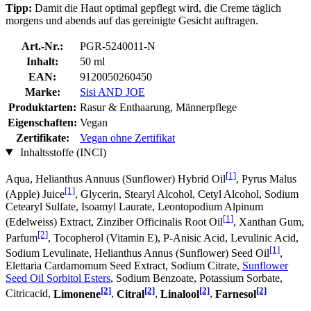
Tipp:
Damit die Haut optimal gepflegt wird, die Creme täglich
morgens und abends auf das gereinigte Gesicht auftragen.
Art.-Nr.:
PGR-5240011-N
Inhalt:
50 ml
EAN:
9120050260450
Marke:
Sisi AND JOE
Produktarten:
Rasur & Enthaarung, Männerpflege
Eigenschaften:
Vegan
Zertifikate:
Vegan ohne Zertifikat
Inhaltsstoffe (INCI)
[1]
Aqua, Helianthus Annuus (Sunflower) Hybrid Oil
, Pyrus Malus
[1]
(Apple) Juice
, Glycerin, Stearyl Alcohol, Cetyl Alcohol, Sodium
Cetearyl Sulfate, Isoamyl Laurate, Leontopodium Alpinum
[1]
(Edelweiss) Extract, Zinziber Officinalis Root Oil
, Xanthan Gum,
[2]
Parfum
, Tocopherol (Vitamin E), P-Anisic Acid, Levulinic Acid,
[1]
Sodium Levulinate, Helianthus Annus (Sunflower) Seed Oil
,
Elettaria Cardamomum Seed Extract, Sodium Citrate,
Sunflower
Seed Oil Sorbitol Esters
, Sodium Benzoate, Potassium Sorbate,
[2]
[2]
[2]
[2]
Citricacid,
Limonene
,
Citral
,
Linalool
,
Farnesol