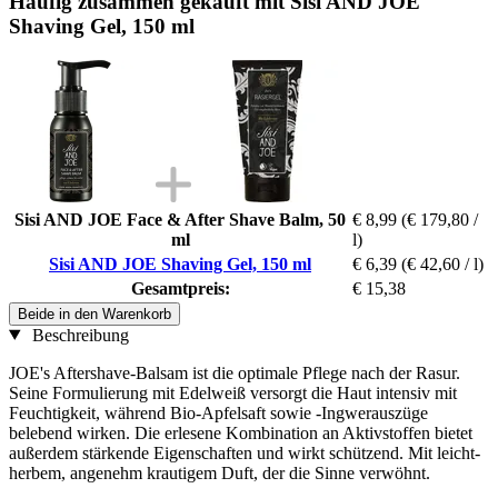
Häufig zusammen gekauft mit Sisi AND JOE
Shaving Gel, 150 ml
Sisi AND JOE Face & After Shave Balm, 50
€ 8,99
(€ 179,80 /
ml
l)
Sisi AND JOE Shaving Gel, 150 ml
€ 6,39
(€ 42,60 / l)
Gesamtpreis:
€ 15,38
Beide in den Warenkorb
Beschreibung
JOE's Aftershave-Balsam ist die optimale Pflege nach der Rasur.
Seine Formulierung mit Edelweiß versorgt die Haut intensiv mit
Feuchtigkeit, während Bio-Apfelsaft sowie -Ingwerauszüge
belebend wirken. Die erlesene Kombination an Aktivstoffen bietet
außerdem stärkende Eigenschaften und wirkt schützend. Mit leicht-
herbem, angenehm krautigem Duft, der die Sinne verwöhnt.