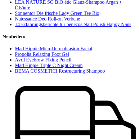
LÉA NATURE SO BiO étic Glanz-Shampoo Argan +
Ölsäure
Sonnentor Die frische Lady Green Tee Bio
Natessance Deo Roll-on Verbene
14 Erfahrungsberichte für benecos Nail Polish Happy Nails
Neuheiten:
Mad Hippie MicroDermabrasion Facial
Propolia Relaxing Foot Gel
Avril Eyebrow Fixing Pencil
Mad Hippie Triple C Night Cream
BEMA COSMETICI Restructuring Shampoo