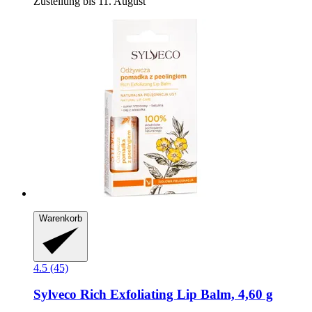
Zustellung bis 11. August
Warenkorb
4.5 (45)
Sylveco
Rich Exfoliating Lip Balm, 4,60 g