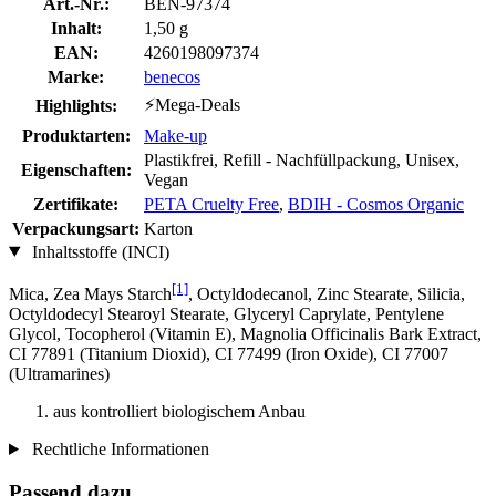
Art.-Nr.:
BEN-97374
Inhalt:
1,50 g
EAN:
4260198097374
Marke:
benecos
⚡Mega-Deals
Highlights:
Produktarten:
Make-up
Plastikfrei, Refill - Nachfüllpackung, Unisex,
Eigenschaften:
Vegan
Zertifikate:
PETA Cruelty Free
,
BDIH - Cosmos Organic
Verpackungsart:
Karton
Inhaltsstoffe (INCI)
[1]
Mica, Zea Mays Starch
, Octyldodecanol, Zinc Stearate, Silicia,
Octyldodecyl Stearoyl Stearate, Glyceryl Caprylate, Pentylene
Glycol, Tocopherol (Vitamin E), Magnolia Officinalis Bark Extract,
CI 77891 (Titanium Dioxid), CI 77499 (Iron Oxide), CI 77007
(Ultramarines)
aus kontrolliert biologischem Anbau
Rechtliche Informationen
Passend dazu