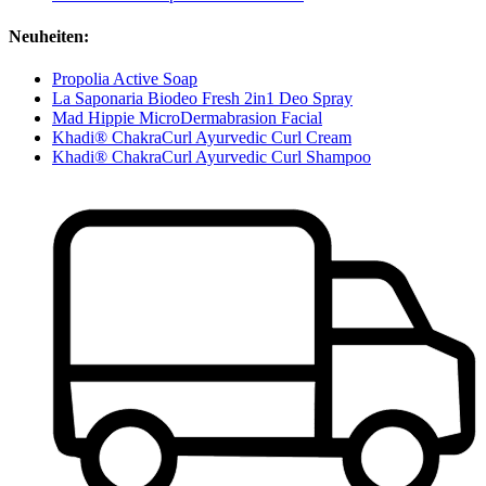
Neuheiten:
Propolia Active Soap
La Saponaria Biodeo Fresh 2in1 Deo Spray
Mad Hippie MicroDermabrasion Facial
Khadi® ChakraCurl Ayurvedic Curl Cream
Khadi® ChakraCurl Ayurvedic Curl Shampoo