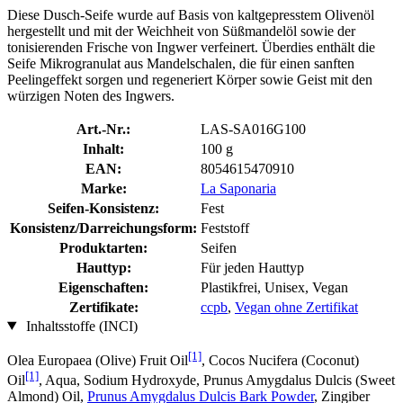
Diese Dusch-Seife wurde auf Basis von kaltgepresstem Olivenöl
hergestellt und mit der Weichheit von Süßmandelöl sowie der
tonisierenden Frische von Ingwer verfeinert. Überdies enthält die
Seife Mikrogranulat aus Mandelschalen, die für einen sanften
Peelingeffekt sorgen und regeneriert Körper sowie Geist mit den
würzigen Noten des Ingwers.
Art.-Nr.:
LAS-SA016G100
Inhalt:
100 g
EAN:
8054615470910
Marke:
La Saponaria
Seifen-Konsistenz:
Fest
Konsistenz/Darreichungsform:
Feststoff
Produktarten:
Seifen
Hauttyp:
Für jeden Hauttyp
Eigenschaften:
Plastikfrei, Unisex, Vegan
Zertifikate:
ccpb
,
Vegan ohne Zertifikat
Inhaltsstoffe (INCI)
[1]
Olea Europaea (Olive) Fruit Oil
, Cocos Nucifera (Coconut)
[1]
Oil
, Aqua, Sodium Hydroxyde, Prunus Amygdalus Dulcis (Sweet
Almond) Oil,
Prunus Amygdalus Dulcis Bark Powder
, Zingiber